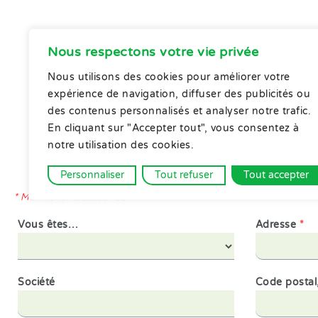
Nous respectons votre vie privée
Nous utilisons des cookies pour améliorer votre
DEVIS spéc
expérience de navigation, diffuser des publicités ou
des contenus personnalisés et analyser notre trafic.
En cliquant sur "Accepter tout", vous consentez à
notre utilisation des cookies.
Votre devis sera ca
(hors week-end et jours
Personnaliser
Tout refuser
Tout accepter
* Mentions nécéssaires
Vous êtes…
Adresse
*
Société
Code postal, 