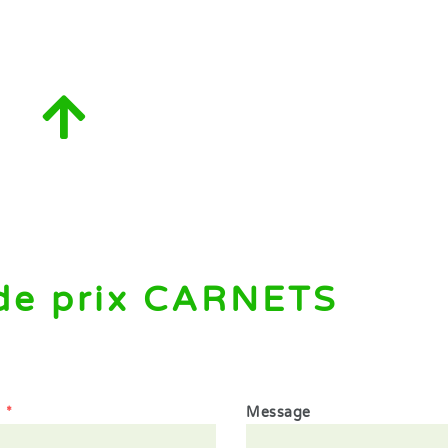
de prix CARNETS
1
*
Message