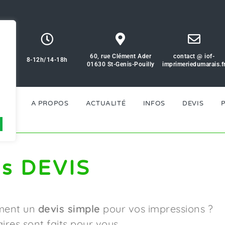
60, rue Clément Ader
contact @ iof-
8-12h/14-18h
01630 St-Genis-Pouilly
imprimeriedumarais.f
ICES
A PROPOS
ACTUALITÉ
INFOS
DEVIS
s DEVIS
ement un
devis simple
pour vos impressions ?
ires sont faits pour vous.