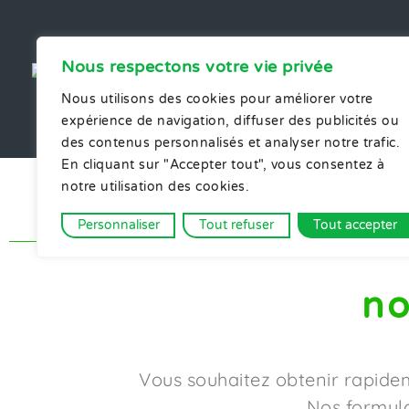
iof
Nous respectons votre vie privée
IMPRIMERIE
du MARAIS
Nous utilisons des cookies pour améliorer votre
04 50 42 10 67
expérience de navigation, diffuser des publicités ou
des contenus personnalisés et analyser notre trafic.
En cliquant sur "Accepter tout", vous consentez à
notre utilisation des cookies.
NOS SERV
Personnaliser
Tout refuser
Tout accepter
no
Vous souhaitez obtenir rapid
Nos formula